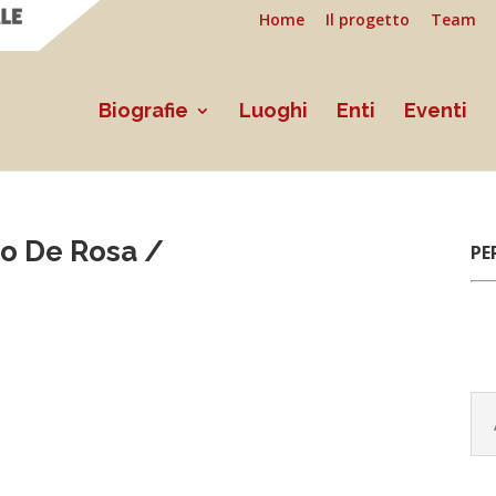
Home
Il progetto
Team
Biografie
Luoghi
Enti
Eventi
o De Rosa /
PE