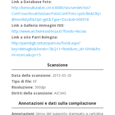
Link a Database Foto:
http://beniculturali.ilc.cnr.it:8080/Isis/servlet/Isis?
Conf=/usr/local/IsisGas/FotoConf/Foto.sys6.file&Obj=
@Insmlid.pft&Opt=get&Type=Doc&Id=000918
Link a Galleria immagini ISIS:
http://www.archiviresistenza.it/?fondo=Aicvas
Link a sito Parri Bologna:
http://parridigit.istitutoparri.eu/fondi.aspx?
key=dettaglio&fondo=7&Q11=feriti&rec_id=1094&fro
m=ricerca&cp=15
Scansione
Data della scansione:
2015-05-20
Tipo di file:
tif
Risoluzione:
300dpi
Diritti della scansione:
AICVAS
Annotazioni e dati sulla compilazione
Annotazioni:
Verso del supporto stampato a cartolina