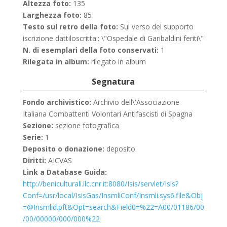
Altezza foto:
135
Larghezza foto:
85
Testo sul retro della foto:
Sul verso del supporto
iscrizione dattiloscritta:: \"Ospedale di Garibaldini feriti\"
N. di esemplari della foto conservati:
1
Rilegata in album:
rilegato in album
Segnatura
Fondo archivistico:
Archivio dell\'Associazione
Italiana Combattenti Volontari Antifascisti di Spagna
Sezione:
sezione fotografica
Serie:
1
Deposito o donazione:
deposito
Diritti:
AICVAS
Link a Database Guida:
http://beniculturali.ilc.cnr.it:8080/Isis/servlet/Isis?
Conf=/usr/local/IsisGas/InsmliConf/Insmli.sys6.file&Obj
=@Insmlid.pft&Opt=search&Field0=%22=A00/01186/00
/00/00000/000/000%22