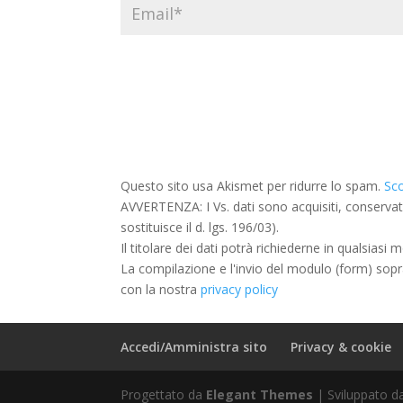
Questo sito usa Akismet per ridurre lo spam.
Sco
AVVERTENZA: I Vs. dati sono acquisiti, conserva
sostituisce il d. lgs. 196/03).
Il titolare dei dati potrà richiederne in qualsias
La compilazione e l'invio del modulo (form) so
con la nostra
privacy policy
Accedi/Amministra sito
Privacy & cookie
Progettato da
Elegant Themes
| Sviluppato 