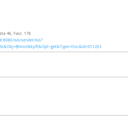
sta 46, Fasc. 176
.it:8080/Isis/servlet/Isis?
6t.file&Obj=@Insmlid.pft&Opt=get&Type=Doc&Id=011203