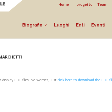
Home
Il progetto
Team
Biografie
Luoghi
Enti
Eventi
MARCHETTI
 display PDF files. No worries, just
click here to download the PDF fil